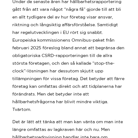
Under de senaste åren har hållbarhetsrapportering
gått från att vara något “några få” gjorde till att bli
en allt tydligare del av hur företag visar ansvar,
riktning och långsiktig affärsförståelse. Samtidigt
har regelutvecklingen i EU rört sig snabbt.
Europeiska kommissionens Omnibus-paket från
februari 2025 föreslog bland annat att begränsa den
obligatoriska CSRD-rapporteringen till de allra
största företagen, och den så kallade “stop-the-
clock”-lösningen har dessutom skjutit upp
tillämpningen för vissa företag. Det betyder att färre
företag kan omfattas direkt och att tidplanerna har
förändrats. Men det betyder inte att
hållbarhetsfrågorna har blivit mindre viktiga.
Tvärtom.
Det är lätt att tänka att man kan vänta om man inte
längre omfattas av lagkraven här och nu. Men
hållbarhetsredovisning handlar inte bara om