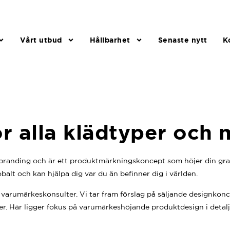
Vårt utbud
Hållbarhet
Senaste nytt
K
r alla klädtyper och m
randing och är ett produktmärkningskoncept som höjer din grafis
balt och kan hjälpa dig var du än befinner dig i världen.
rumärkeskonsulter. Vi tar fram förslag på säljande designkoncept
er. Här ligger fokus på varumärkeshöjande produktdesign i detalje