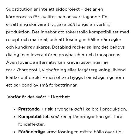
Substitution är inte ett sidoprojekt – det är en
kärnprocess för kvalitet och ansvarstagande. En
ersättning ska vara tryggare
och
fungera i verklig
produktion. Det innebär att säkerställa kompatibilitet med
recept och material, och att lösningen håller när regler
och kundkrav skärps. Datablad räcker sällan; det behövs
dialog med leverantörer, provbatcher och transparens.
Även lovande alternativ kan kräva justeringar av
tork-/härdprofil, vidhäftning eller färgåtergivning. Ibland
klaffar det direkt – men oftare byggs framstegen genom
ett pärlband av små förbättringar.
Varför är det svårt – i korthet:
Prestanda + risk:
tryggare
och
lika bra i produktion.
Kompatibilitet:
små receptändringar kan ge stora
följdeffekter.
Föränderliga krav:
lösningen måste hålla över tid.