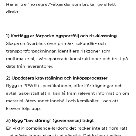
Här är tre “no regret”-åtgärder som brukar ge effekt
direkt:
1) Kartlägg er förpackningsportfölj och riskklassning
Skapa en överblick över primär-, sekundär- och
transportförpackningar. Identifiera riskzoner som
multimaterial, svårseparerade konstruktioner och brist på
data från leverantörer.
2) Uppdatera kravställning och inköpsprocesser
Bygg in PPWR i specifikationer, offertförfrågningar och
avtal. Säkerställ att ni kan få fram relevant information om
material, återvunnet innehåll och kemikalier – och att
kraven följs upp.
3) Bygg “bevisföring” (governance) tidigt
En viktig compliance-lärdom: det räcker inte att göra rätt
– ni måste kunna
visa
att ni gör rätt. Det kräver tydliga