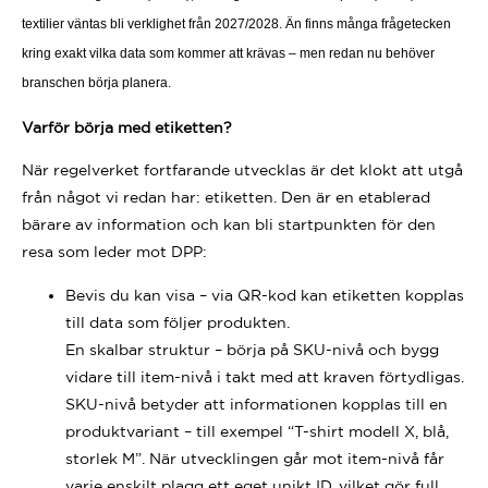
textilier väntas bli verklighet från 2027/2028. Än finns många frågetecken
kring exakt vilka data som kommer att krävas – men redan nu behöver
branschen börja planera.
Varför börja med etiketten?
När regelverket fortfarande utvecklas är det klokt att utgå
från något vi redan har: etiketten. Den är en etablerad
bärare av information och kan bli startpunkten för den
resa som leder mot DPP:
Bevis du kan visa – via QR-kod kan etiketten kopplas
till data som följer produkten.
En skalbar struktur – börja på SKU-nivå och bygg
vidare till item-nivå i takt med att kraven förtydligas.
SKU-nivå betyder att informationen kopplas till en
produktvariant – till exempel “T-shirt modell X, blå,
storlek M”. När utvecklingen går mot item-nivå får
varje enskilt plagg ett eget unikt ID, vilket gör full