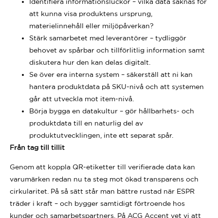
Identifiera informationsluckor – vilka data saknas för
att kunna visa produktens ursprung,
materielinnehåll eller miljöpåverkan?
Stärk samarbetet med leverantörer – tydliggör
behovet av spårbar och tillförlitlig information samt
diskutera hur den kan delas digitalt.
Se över era interna system – säkerställ att ni kan
hantera produktdata på SKU-nivå och att systemen
går att utveckla mot item-nivå.
Börja bygga en datakultur – gör hållbarhets- och
produktdata till en naturlig del av
produktutvecklingen, inte ett separat spår.
Från tag till tillit
Genom att koppla QR-etiketter till verifierade data kan
varumärken redan nu ta steg mot ökad transparens och
cirkularitet. På så sätt står man bättre rustad när ESPR
träder i kraft – och bygger samtidigt förtroende hos
kunder och samarbetspartners. På ACG Accent vet vi att